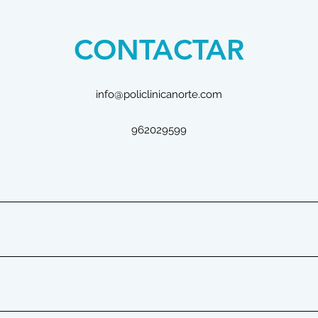
CONTACTAR
info@policlinicanorte.com
962029599