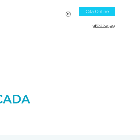
Cita Online
962029599
CADA